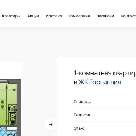
Квартиры
Акции
Ипотека
Коммерция
Вакансии
Контак
 Анапа
Продано
1-комнатная кварти
в
ЖК Горгиппия
Площадь
Подъезд
Этаж