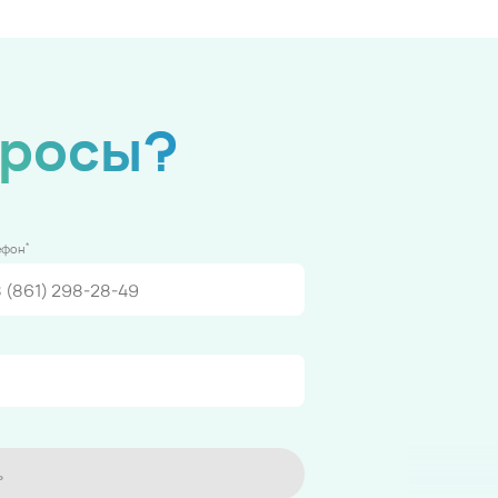
просы?
*
ефон
ь