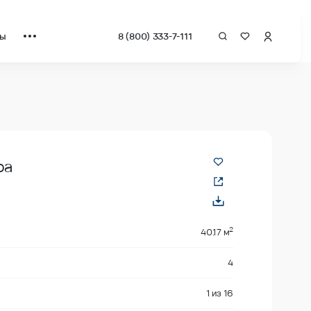
ты
8 (800) 333-7-111
ра
2
40.17 м
4
1
из
16