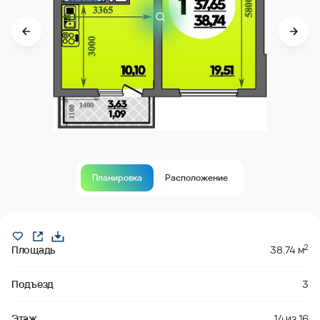
Планировка
Расположение
В продаже
2
Площадь
38.74 м
Подъезд
3
Этаж
14
из
16