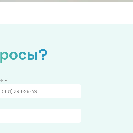
просы?
*
ефон