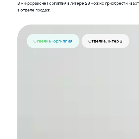
В микрорайоне Горгиппия в литере 28 можно приобрести кварт
в отделе продаж.
Отделка Горгиппия
Отделка Литер 2