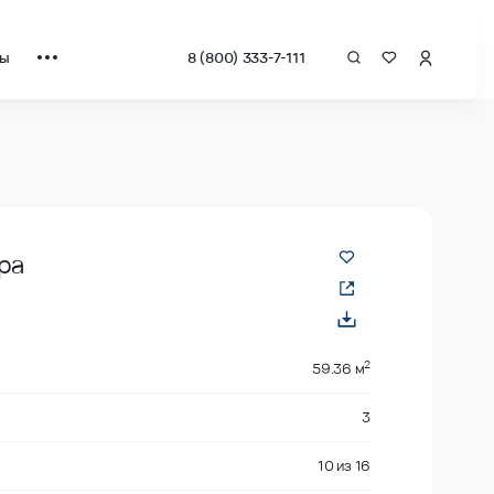
ты
8 (800) 333-7-111
ра
2
59.36 м
3
10
из
16