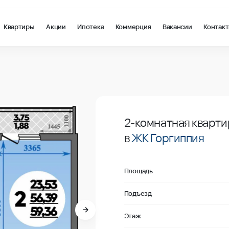
Квартиры
Акции
Ипотека
Коммерция
Вакансии
Контак
 в Анапа
В продаже
2-комнатная кварти
в
ЖК Горгиппия
Площадь
Подъезд
Этаж