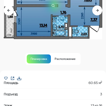
Планировка
Расположение
В продаже
2
Площадь
60.65 м
Подъезд
3
Этаж
13
из
16