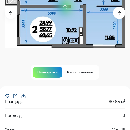
Планировка
Расположение
Продано
2
Площадь
60.65 м
Подъезд
3
Этаж
11
из
16