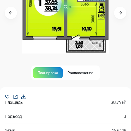
Планировка
Расположение
В продаже
2
Площадь
38.74 м
Подъезд
3
Этаж
15
из
16