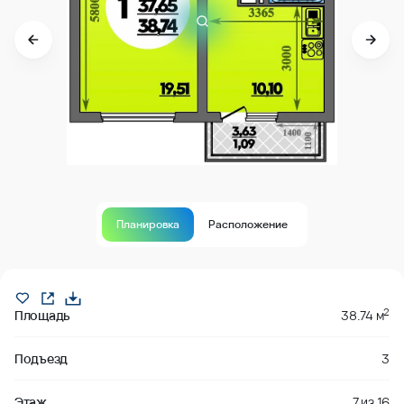
Планировка
Расположение
В продаже
2
Площадь
38.74 м
Подъезд
3
Этаж
7
из
16