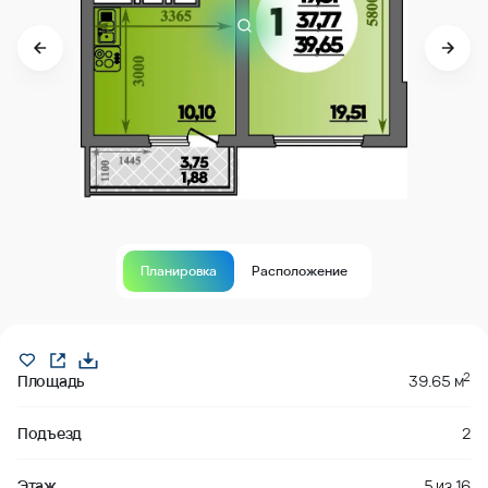
Планировка
Расположение
Продано
2
Площадь
39.65 м
Подъезд
2
Этаж
5
из
16