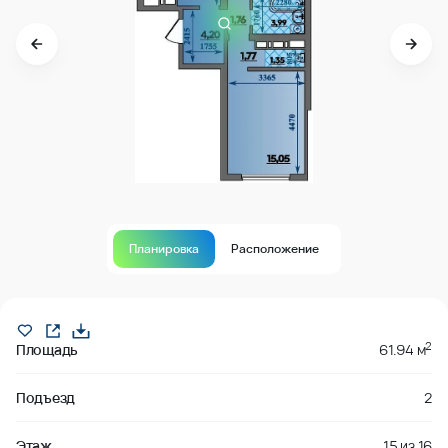
Планировка
Расположение
В продаже
2
Площадь
61.94 м
Подъезд
2
Этаж
15
из
16