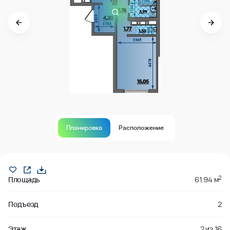
Планировка
Расположение
В продаже
2
Площадь
61.94 м
Подъезд
2
Этаж
2
из
16