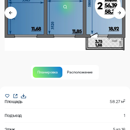
Планировка
Расположение
В продаже
2
Площадь
58.27 м
Подъезд
1
Этаж
5
из
16