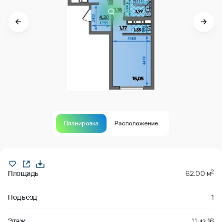
Планировка
Расположение
В продаже
2
Площадь
62.00 м
Подъезд
1
Этаж
11
из
16