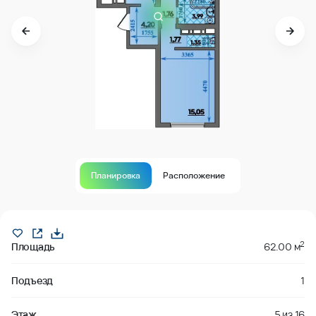
Планировка
Расположение
В продаже
2
Площадь
62.00 м
Подъезд
1
Этаж
5
из
16