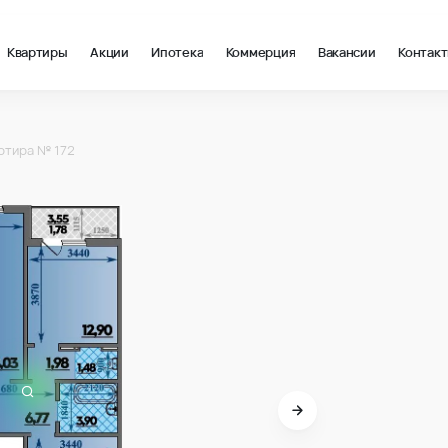
Квартиры
Акции
Ипотека
Коммерция
Вакансии
Контак
 в Краснодар, стоимость: купить квартиру – 136 476 ₽ за квад
ртира № 172