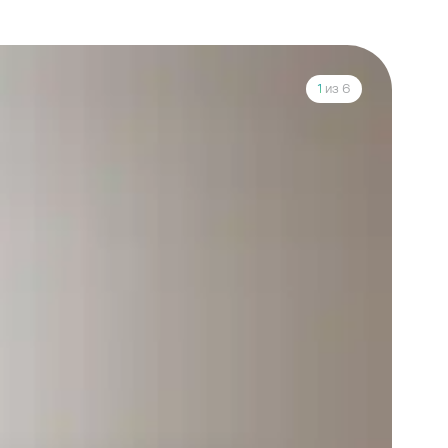
1
из 6