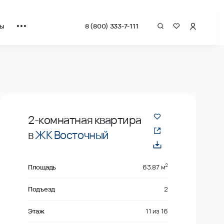
ты
8 (800) 333-7-111
рат от застройщика.
Продано
2-комнатная квартира
в
ЖК Восточный
2
Площадь
63.87 м
Подъезд
2
Этаж
11
из
16