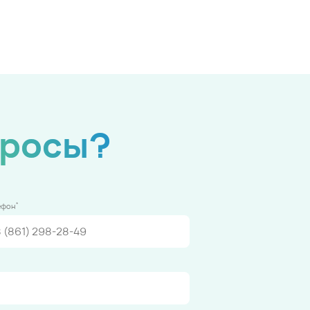
просы?
*
ефон