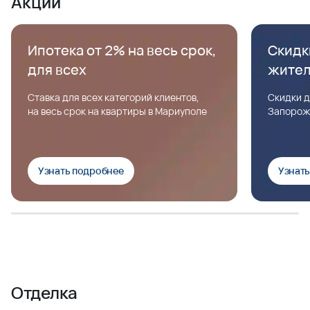
Акции
Ипотека от 2% на весь срок,
Скидк
для всех
жите
Ставка для всех категорий клиентов,
Скидки д
на весь срок на квартиры в Мариуполе
Запорож
Узнать подробнее
Узнат
Отделка