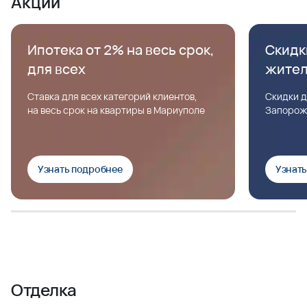
Акции
Ипотека от 2% на весь срок,
Скидк
для всех
жите
Ставка для всех категорий клиентов,
Скидки д
на весь срок на квартиры в Мариуполе
Запорож
Узнать подробнее
Узнат
Отделка