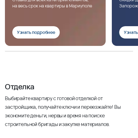
на весь срок на квартиры в Мариуполе
Запорож
Узнать подробнее
Узнат
Отделка
Выбирайте квартиру с готовой отделкой от
застройщика, получайте ключи и переезжайте! Вы
экономите деньги, нервы и время на поиске
строительной бригады и закупке материалов.