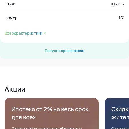
Этаж
10
из
12
Номер
151
Все характеристики
Получить предложение
Акции
Ипотека от 2% на весь срок,
Скидк
для всех
жите
Ставка для всех категорий клиентов,
Скидки д