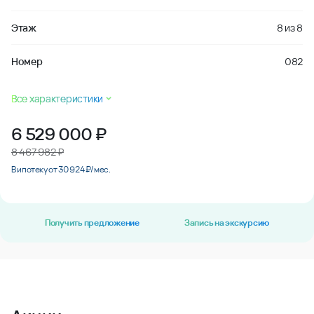
Этаж
8
из
8
Номер
082
Все характеристики
6 529 000
₽
8 467 982 ₽
В ипотеку от 30 924 ₽/мес.
Получить предложение
Запись на экскурсию