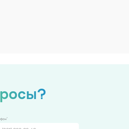
просы?
*
ефон