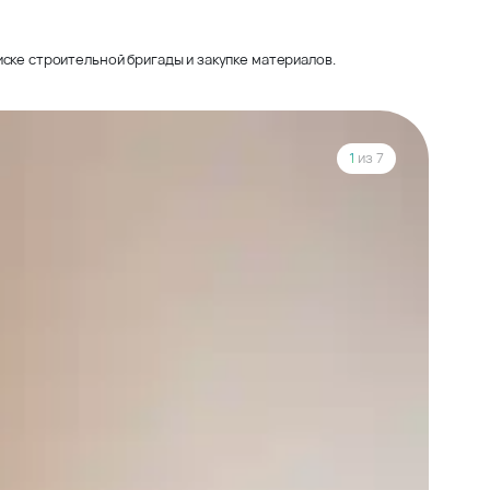
ске строительной бригады и закупке материалов.
1
из 7