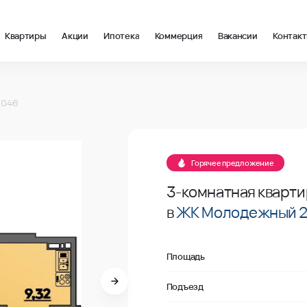
Квартиры
Акции
Ипотека
Коммерция
Вакансии
Контак
 м2 в Краснодар, стоимость: купить квартиру – 84 594 ₽ за кв
№046
 046
В продаже
№046
Горячее предложение
3-комнатная кварти
в
ЖК Молодежный 
Площадь
Подъезд