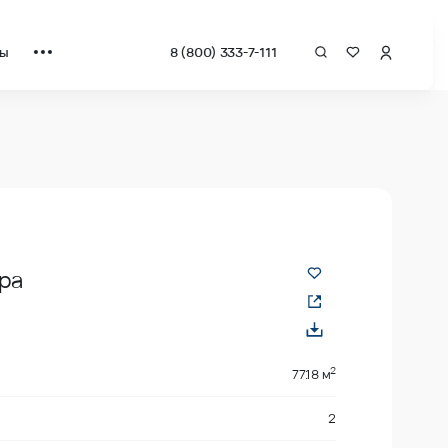
ты
8 (800) 333-7-111
адрат от застройщика.
ра
2
2
77.18 м
2