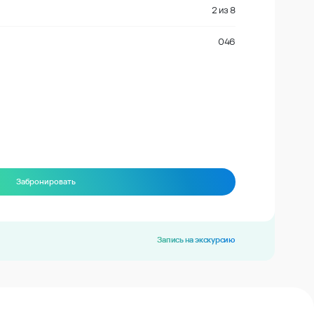
2
из
8
046
Забронировать
Запись на экскурсию