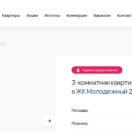
Квартиры
Акции
Ипотека
Коммерция
Вакансии
Контак
 м2 в Краснодар, стоимость: купить квартиру – 127 133 ₽ за к
№100
 100
Продано
№100
Горячее предложение
3-комнатная кварти
в
ЖК Молодежный 
Площадь
Подъезд