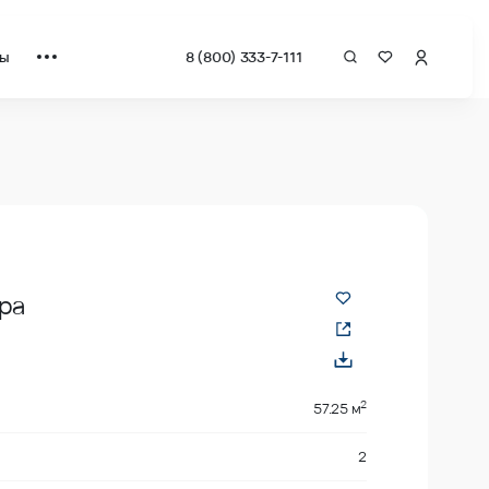
ты
8 (800) 333-7-111
вадрат от застройщика.
ра
2
2
57.25 м
2