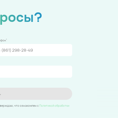
просы?
*
ефон
ь
тверждаю, что ознакомлен c
Политикой обработки