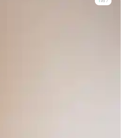
1
из 7