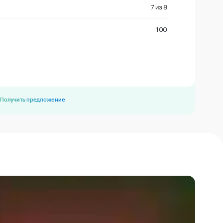
7
из
8
100
Получить предложение