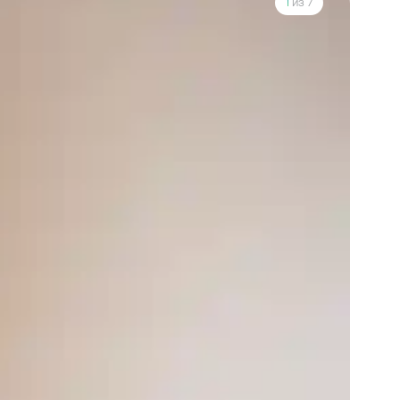
1
из 7