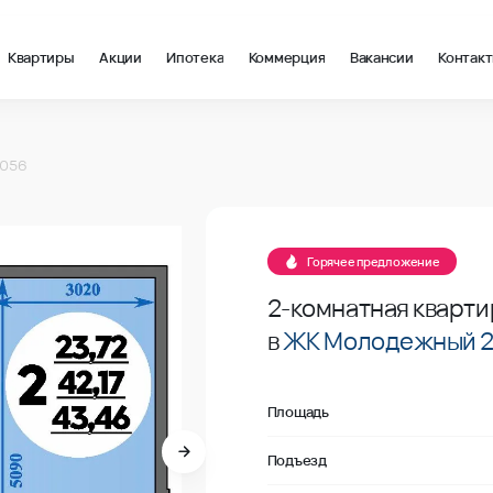
Квартиры
Акции
Ипотека
Коммерция
Вакансии
Контак
 м2 в Краснодар, стоимость: купить квартиру – 128 704 ₽ за 
 №056
 056
Продано
 №056
Горячее предложение
2-комнатная кварти
в
ЖК Молодежный 
Площадь
Подъезд