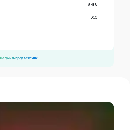
8
из
8
056
Получить предложение