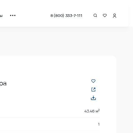
ты
8 (800) 333-7-111
квадрат от застройщика.
ра
2
2
43.46 м
1