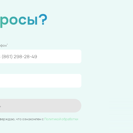
просы?
*
ефон
ь
тверждаю, что ознакомлен c
Политикой обработки