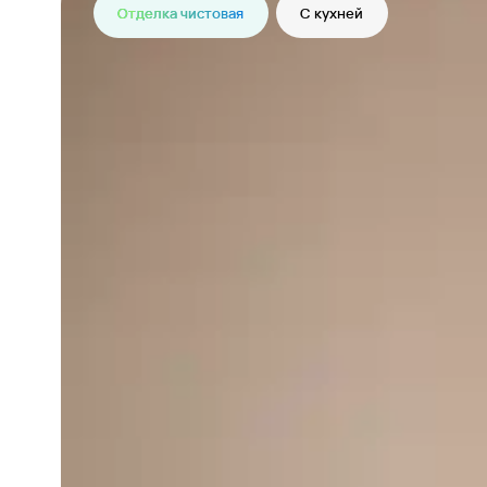
Отделка чистовая
С кухней