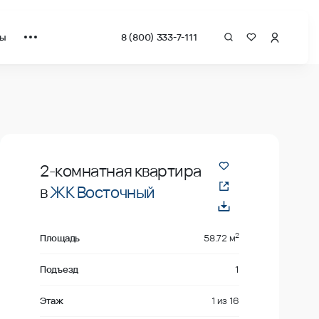
ты
8 (800) 333-7-111
ат от застройщика.
Продано
2-комнатная квартира
в
ЖК Восточный
2
Площадь
58.72 м
Подъезд
1
Этаж
1
из
16