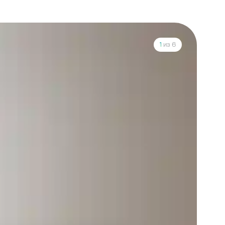
1
из 6