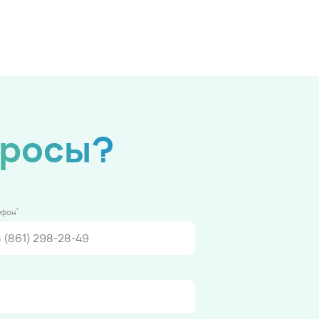
просы?
*
ефон