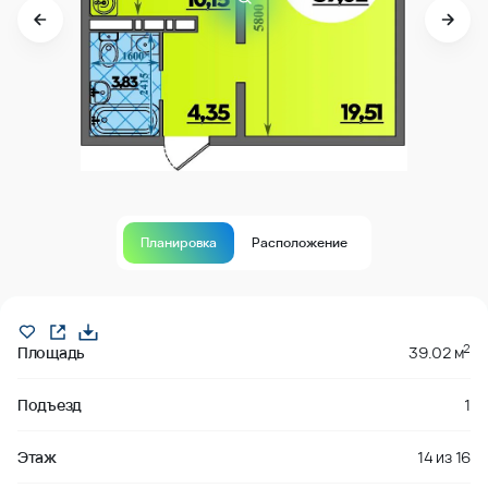
Планировка
Расположение
Продано
2
Площадь
39.02 м
Подъезд
1
Этаж
14
из
16