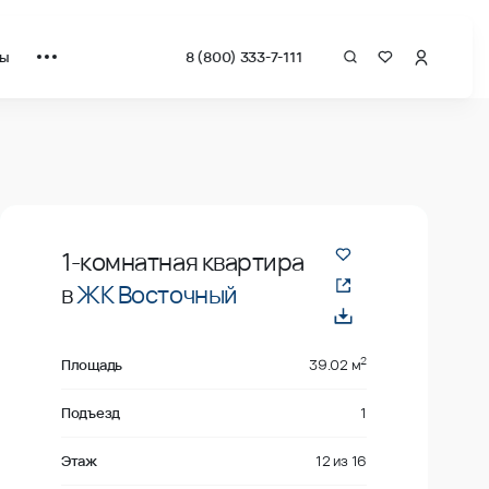
ты
8 (800) 333-7-111
драт от застройщика.
Продано
1-комнатная квартира
в
ЖК Восточный
2
Площадь
39.02 м
Подъезд
1
Этаж
12
из
16