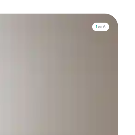
1
из 6