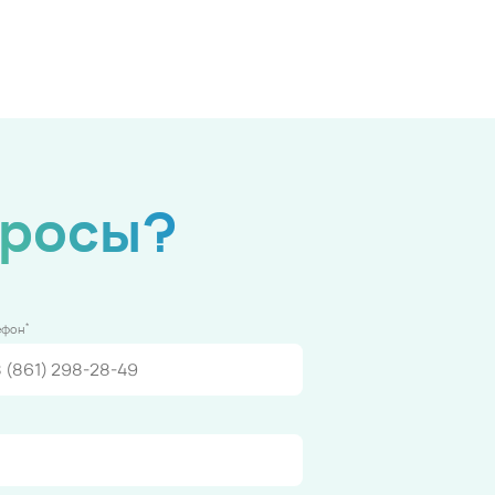
просы?
*
ефон