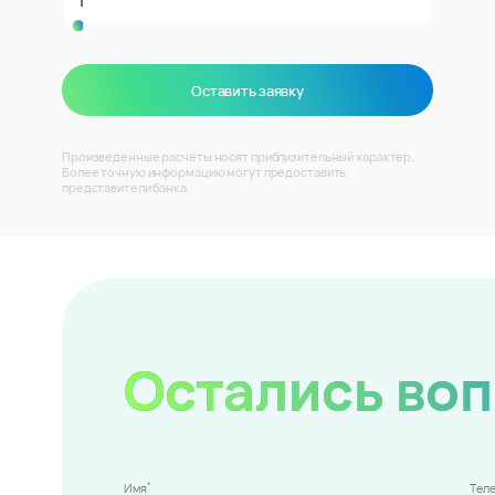
Оставить заявку
Произведенные расчеты носят приблизительный характер.
Более точную информацию могут предоставить
представители банка.
Остались во
*
Имя
Тел