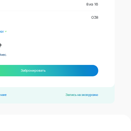
8
из
16
038
ки
₽
/мес.
Забронировать
ение
Запись на экскурсию