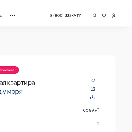
ты
8 (800) 333-7-111
 квадрат от застройщика.
дложение
ая квартира
 у моря
2
60.89 м
1