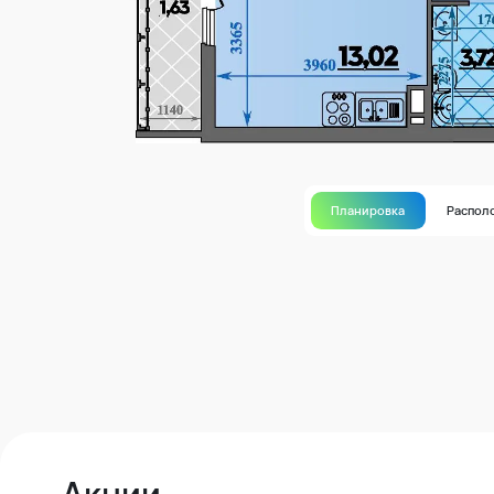
Планировка
Распол
Акции