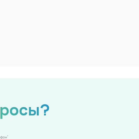
просы?
*
ефон