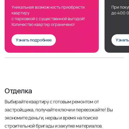
Уникальная возможность приобрести
При поку
квартиру
до 400 0
с парковкой с существенной выгодой!
Количество квартир ограничено!
Узнать подробнее
Узнат
Отделка
Выбирайте квартиру с готовым ремонтом от
застройщика, получайте ключи и переезжайте! Вы
экономите деньги, нервы и время на поиске
строительной бригады и закупке материалов.