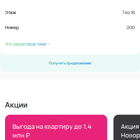
Этаж
7
из
16
Номер
200
Все характеристики
Получить предложение
Акции
Выгода на квартиру до 1,4
Акция 
млн ₽
Новор