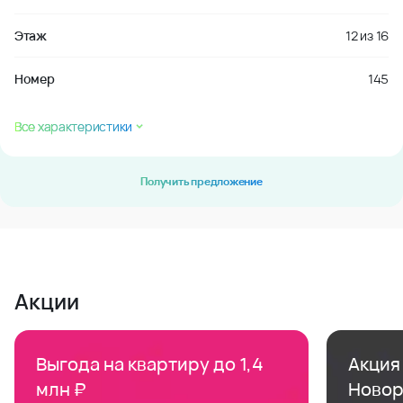
Этаж
12
из
16
Номер
145
Все характеристики
Получить предложение
Акции
Выгода на квартиру до 1,4
Акция 
млн ₽
Новор