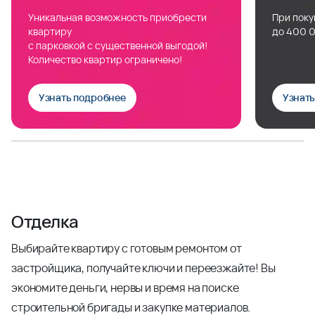
Уникальная возможность приобрести
При поку
квартиру
до 400 0
с парковкой с существенной выгодой!
Количество квартир ограничено!
Узнать подробнее
Узнат
Отделка
Выбирайте квартиру с готовым ремонтом от
застройщика, получайте ключи и переезжайте! Вы
экономите деньги, нервы и время на поиске
строительной бригады и закупке материалов.