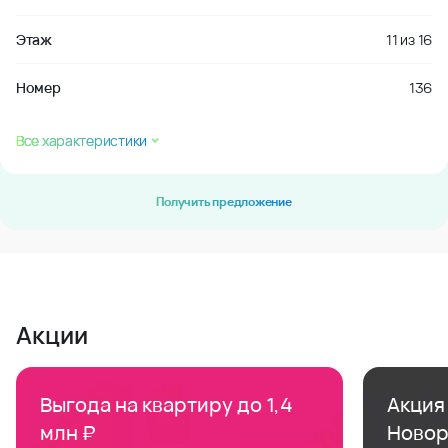
Этаж
11
из
16
Номер
136
Все характеристики
Получить предложение
Акции
Выгода на квартиру до 1,4
Акция 
млн ₽
Новор