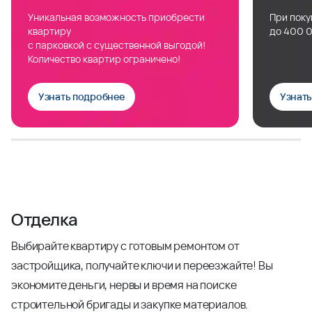
Уникальная возможность приобрести
При поку
квартиру
до 400 0
с парковкой с существенной выгодой!
Количество квартир ограничено!
Узнать подробнее
Узнат
Отделка
Выбирайте квартиру с готовым ремонтом от
застройщика, получайте ключи и переезжайте! Вы
экономите деньги, нервы и время на поиске
строительной бригады и закупке материалов.