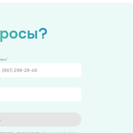
просы?
*
ефон
ь
тверждаю, что ознакомлен c
Политикой обработки