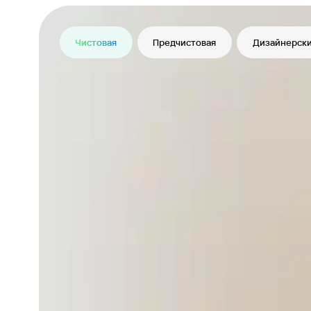
Чистовая
Предчистовая
Дизайнерски