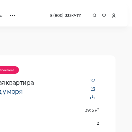
ты
8 (800) 333-7-111
квадрат от застройщика.
дложение
ая квартира
 у моря
2
39.15 м
2