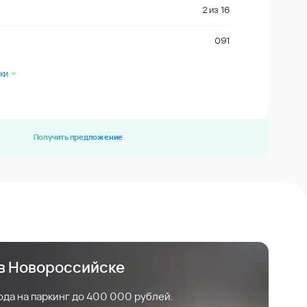
2
из
16
091
ки
Получить предложение
 в Новороссийске
ода на паркинг до 400 000 рублей.