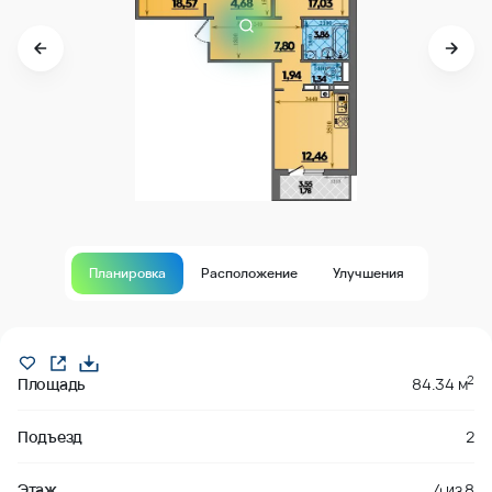
Планировка
Расположение
Улучшения
Продано
2
Площадь
84.34 м
Подъезд
2
Этаж
4
из
8