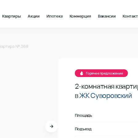
Квартиры
Акции
Ипотека
Коммерция
Вакансии
Контак
 м2 в Ростов-на-Дону, стоимость: купить квартиру – 117 700 ₽
368
вартира № 368
Продано
368
Горячее предложение
2-комнатная кварти
в
ЖК Суворовский
Площадь
Подъезд