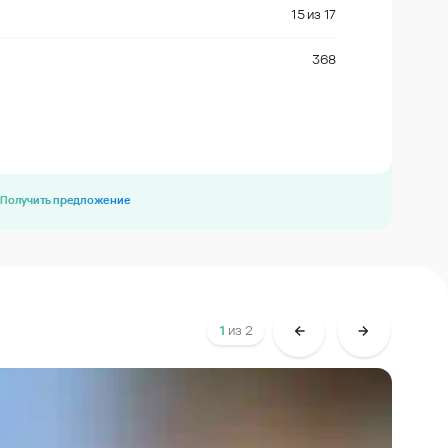
15
из
17
368
Получить предложение
1
из
2
Р
П