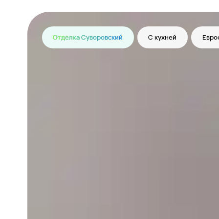
Отделка Суворовский
С кухней
Евро