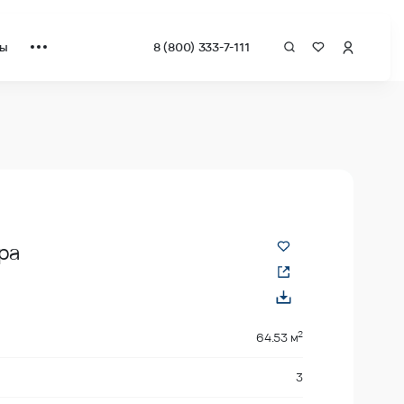
ты
8 (800) 333-7-111
 за квадрат от застройщика.
ра
2
64.53 м
3