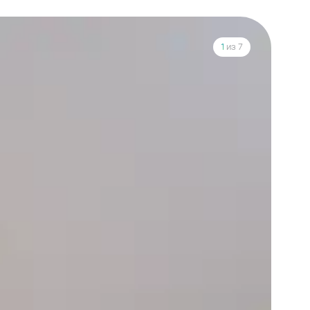
1
из 7