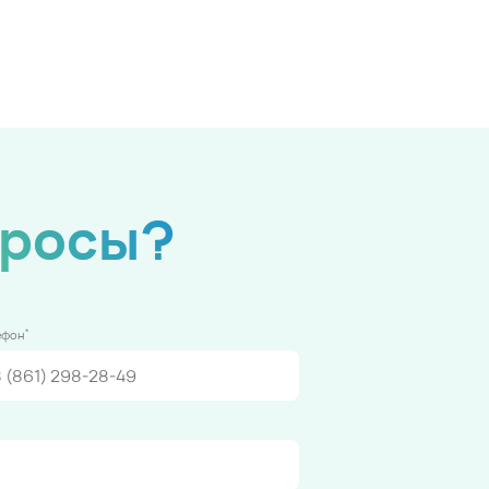
просы?
*
ефон