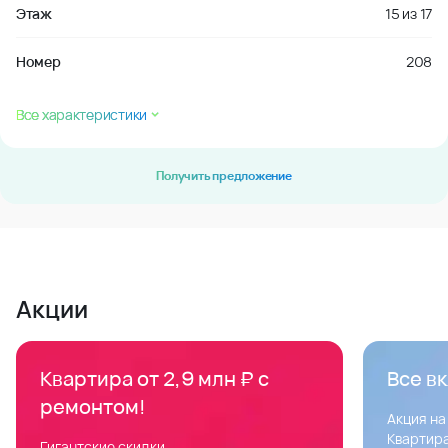
Этаж
15
из
17
Номер
208
Все характеристики
Получить предложение
Акции
Квартира от 2,9 млн ₽ с
Все в
ремонтом!
Акция на
Квартира
Гигантские скидки