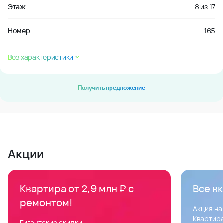
Этаж
8
из
17
Номер
165
Все характеристики
Получить предложение
Акции
Квартира от 2,9 млн ₽ с
Все в
ремонтом!
Акция на
Квартира
Гигантские скидки