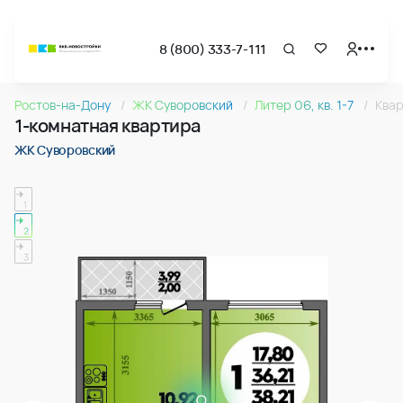
8 (800) 333-7-111
Страница подбора недвижимости ВКБ-Новостройки
1-комнатная квартира 38.21м2 в ЖК Суворовский, №165
Ростов-на-Дону
ЖК Суворовский
Литер 06, кв. 1-7
Ква
Квартира № 165 в ЖК Суворовский : подъезд 2, этаж 8, 38.
1-комнатная квартира
Страница квартиры
1-комнатная квартира 38.21м2 в ЖК Суворовский, №165
ЖК Суворовский