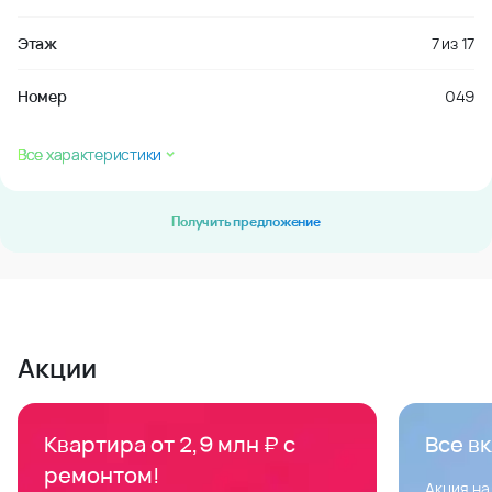
Этаж
7
из
17
Номер
049
Все характеристики
Получить предложение
Акции
Квартира от 2,9 млн ₽ с
Все в
ремонтом!
Акция на