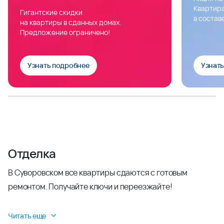
Квартира
Гигантские скидки
в состав
на квартиры в сданных домах.
Предложение ограничено!
Узнать подробнее
Узнат
Отделка
В Суворовском все квартиры сдаются с готовым
ремонтом. Получайте ключи и переезжайте!
Читать еще