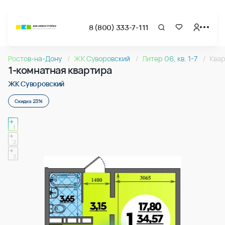
8 (800) 333-7-111
Страница подбора недвижимости ВКБ-Новостройки
1-комнатная квартира 35.67м2 в ЖК Суворовский, №04
Ростов-на-Дону
ЖК Суворовский
Литер 06, кв. 1-7
Ква
Квартира № 049 в ЖК Суворовский : подъезд 1, этаж 7, 35.
1-комнатная квартира
Страница квартиры
1-комнатная квартира 35.67м2 в ЖК Суворовский, №04
ЖК Суворовский
Скидка 23%