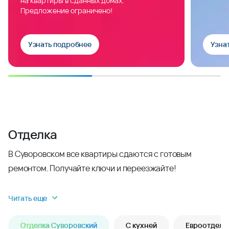
на квартиры в сданных домах.
Предложение ограничено!
Узнать подробнее
Узна
Отделка
В Суворовском все квартиры сдаются с готовым
ремонтом. Получайте ключи и переезжайте!
Читать еще
Отделка Суворовский
С кухней
Евроотделк