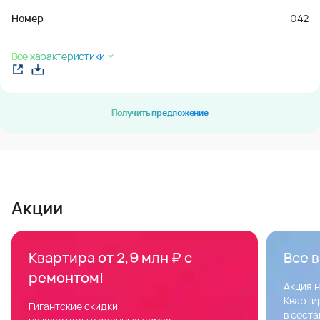
Номер
042
Все характеристики
Получить предложение
Акции
Квартира от 2,9 млн ₽ с
Все 
ремонтом!
Акция н
Квартир
Гигантские скидки
в соста