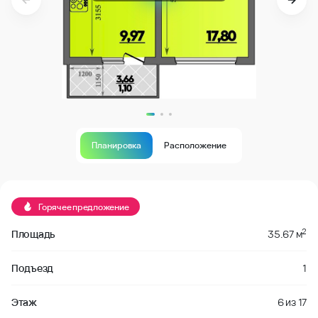
Планировка
Расположение
Продано
Горячее предложение
2
Площадь
35.67 м
Подъезд
1
Этаж
6
из
17