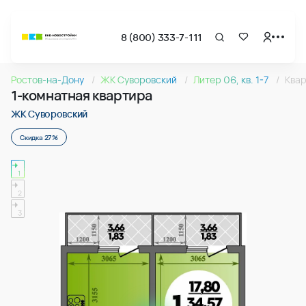
8 (800) 333-7-111
Страница подбора недвижимости ВКБ-Новостройки
1-комнатная квартира 38.23м2 в ЖК Суворовский, №08
Ростов-на-Дону
ЖК Суворовский
Литер 06, кв. 1-7
Ква
Квартира № 089 в ЖК Суворовский : подъезд 1, этаж 13, 38
1-комнатная квартира
Страница квартиры
1-комнатная квартира 38.23м2 в ЖК Суворовский, №08
ЖК Суворовский
Скидка 27%