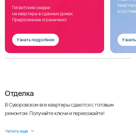
Квартира
Гигантские скидки
в состав
на квартиры в сданных домах.
Предложение ограничено!
Узнать подробнее
Узнат
Отделка
В Суворовском все квартиры сдаются с готовым
ремонтом. Получайте ключи и переезжайте!
Читать еще