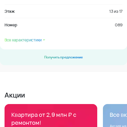
Этаж
13
из
17
Номер
089
Все характеристики
Получить предложение
Акции
Квартира от 2,9 млн ₽ с
Все в
ремонтом!
Акция на