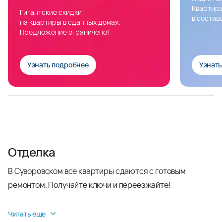
Квартира
Гигантские скидки
в состав
на квартиры в сданных домах.
Предложение ограничено!
Узнать подробнее
Узнат
Отделка
В Суворовском все квартиры сдаются с готовым
ремонтом. Получайте ключи и переезжайте!
Читать еще