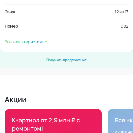
Этаж
12
из
17
Номер
082
Все характеристики
Получить предложение
Акции
Квартира от 2,9 млн ₽ с
Все в
ремонтом!
Акция на