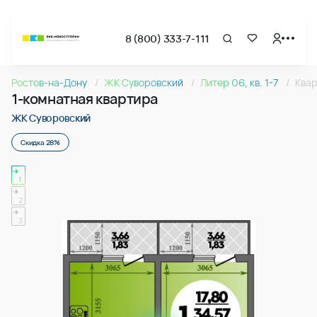
8 (800) 333-7-111
Страница подбора недвижимости ВКБ-Новостройки
1-комнатная квартира 38.23м2 в ЖК Суворовский, №082
Ростов-на-Дону
ЖК Суворовский
Литер 06, кв. 1-7
Ква
Квартира № 082 в ЖК Суворовский : подъезд 1, этаж 12, 38
1-комнатная квартира
Страница квартиры
1-комнатная квартира 38.23м2 в ЖК Суворовский, №082
ЖК Суворовский
Скидка 28%