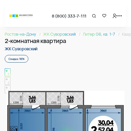
8 (800) 333-7-111
Страница подбора недвижимости ВКБ-Новостройки
2-комнатная квартира 55.70м2 в ЖК Суворовский, №115
Ростов-на-Дону
ЖК Суворовский
Литер 06, кв. 1-7
Квар
Квартира № 115 в ЖК Суворовский : подъезд 1, этаж 17, 55.
2-комнатная квартира
Страница квартиры
2-комнатная квартира 55.70м2 в ЖК Суворовский, №115
ЖК Суворовский
Скидка 18%