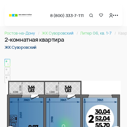
8 (800) 333-7-111
Страница подбора недвижимости ВКБ-Новостройки
2-комнатная квартира 55.70м2 в ЖК Суворовский, №07
Ростов-на-Дону
ЖК Суворовский
Литер 06, кв. 1-7
Ква
Квартира № 073 в ЖК Суворовский : подъезд 1, этаж 11, 55
2-комнатная квартира
Страница квартиры
2-комнатная квартира 55.70м2 в ЖК Суворовский, №07
ЖК Суворовский