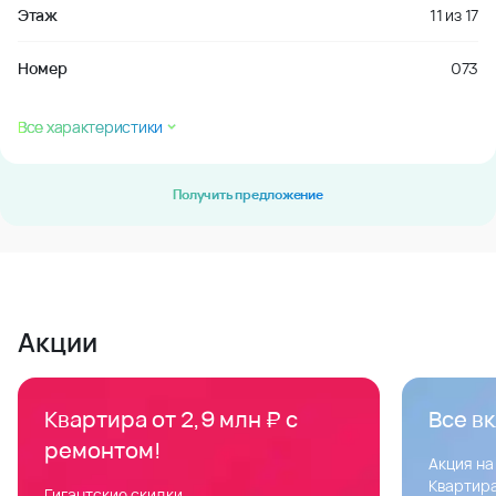
Этаж
11
из
17
Номер
073
Все характеристики
Получить предложение
Акции
Квартира от 2,9 млн ₽ с
Все в
ремонтом!
Акция на
Квартира
Гигантские скидки