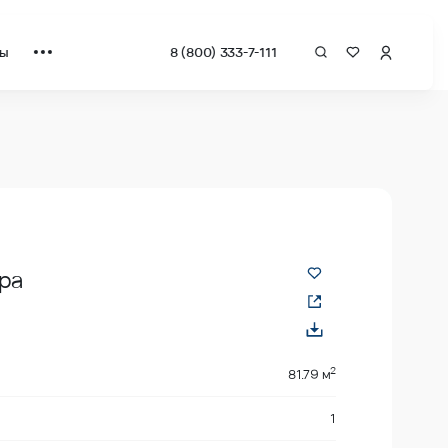
ты
8 (800) 333-7-111
 квадрат от застройщика.
ра
2
81.79 м
1