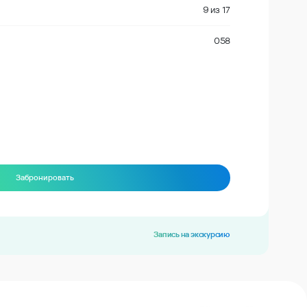
9
из
17
058
Забронировать
Запись на экскурсию