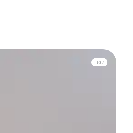
1
из 7