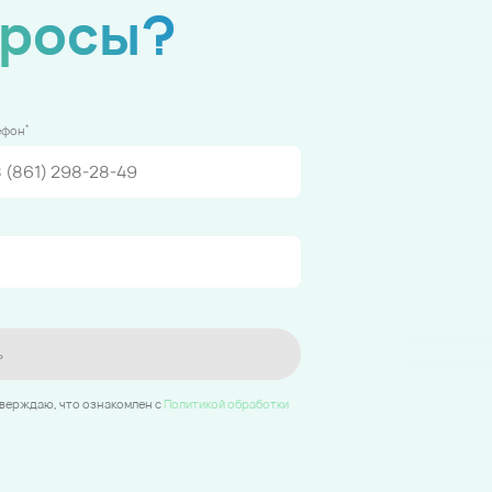
просы?
*
ефон
ь
тверждаю, что ознакомлен c
Политикой обработки