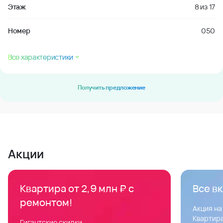
Этаж
8
из
17
Номер
050
Все характеристики
Получить предложение
Акции
Квартира от 2,9 млн ₽ с
Все в
ремонтом!
Акция на
Квартира
Гигантские скидки