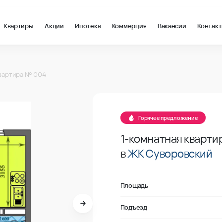
Квартиры
Акции
Ипотека
Коммерция
Вакансии
Контак
2 в Ростов-на-Дону, стоимость: купить квартиру – 113 106 ₽ за
04
вартира № 004
В продаже
04
Горячее предложение
1-комнатная кварти
в
ЖК Суворовский
Площадь
Подъезд