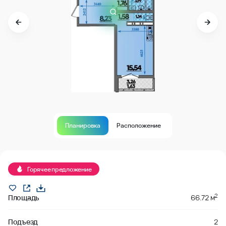
Планировка
Расположение
Продано
Горячее предложение
2
Площадь
66.72 м
Подъезд
2