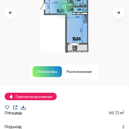
Планировка
Расположение
Продано
Горячее предложение
2
Площадь
66.72 м
Подъезд
2