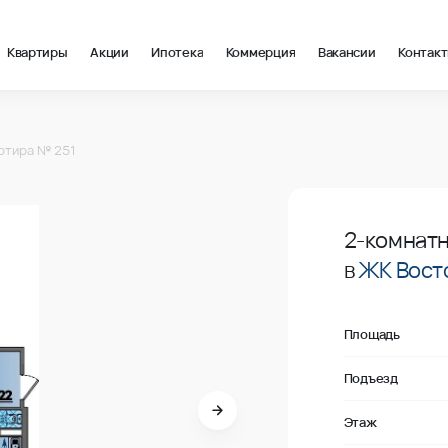
Квартиры
Акции
Ипотека
Коммерция
Вакансии
Контак
 в Краснодар, стоимость: купить квартиру – 131 300 ₽ за квад
1
ртира № 251
Продано
1
2-комнатн
в
ЖК Вост
Площадь
Подъезд
Этаж