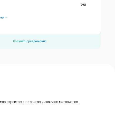
251
ики
Получить предложение
ске строительной бригады и закупке материалов.