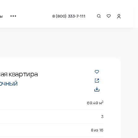
ты
8 (800) 333-7-111
рат от застройщика.
ая квартира
очный
2
69.49 м
3
8
из
16