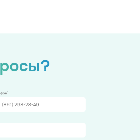
просы?
*
ефон