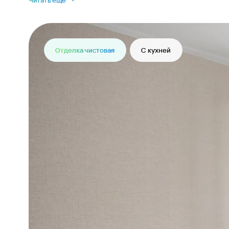
Читать еще
Отделка чистовая
С кухней