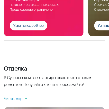
на квартиры в сданных домах.
Срок до 
Предложение ограничено!
С возмож
Узнать подробнее
Узнат
Отделка
В Суворовском все квартиры сдаются с готовым
ремонтом. Получайте ключи и переезжайте!
Читать еще