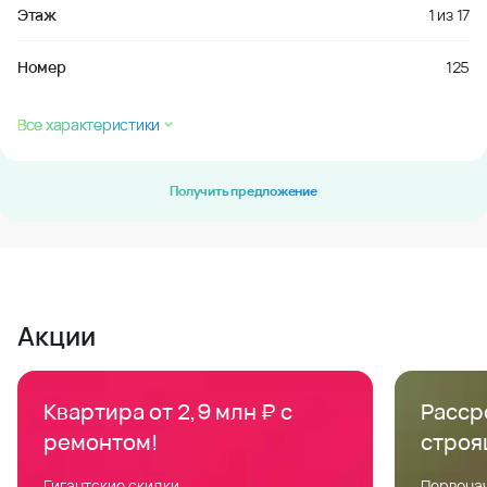
Этаж
1
из
17
Номер
125
Все характеристики
Получить предложение
Акции
Квартира от 2,9 млн ₽ с
Расср
ремонтом!
строя
Гигантские скидки
Первонач