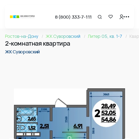
8 (800) 333-7-111
Страница подбора недвижимости ВКБ-Новостройки
2-комнатная квартира 54.86м2 в ЖК Суворовский, №125
Ростов-на-Дону
ЖК Суворовский
Литер 05, кв. 1-7
Квар
Квартира № 125 в ЖК Суворовский : подъезд 2, этаж 1, 54.8
2-комнатная квартира
Страница квартиры
2-комнатная квартира 54.86м2 в ЖК Суворовский, №125
ЖК Суворовский