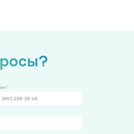
просы?
*
ефон