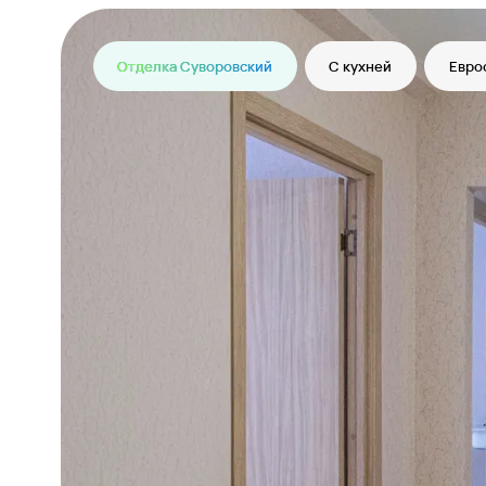
Отделка Суворовский
С кухней
Евро