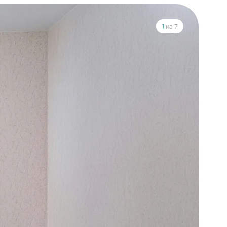
1
из 7