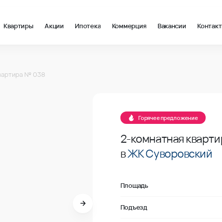
Квартиры
Акции
Ипотека
Коммерция
Вакансии
Контак
м2 в Ростов-на-Дону, стоимость: купить квартиру – 126 723 ₽ 
038
вартира № 038
Продано
038
Горячее предложение
2-комнатная кварти
в
ЖК Суворовский
Площадь
Подъезд