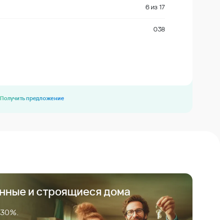
6
из
17
038
Получить предложение
анные и строящиеся дома
 30%.