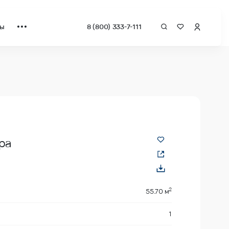
ты
8 (800) 333-7-111
за квадрат от застройщика.
ра
2
55.70 м
1