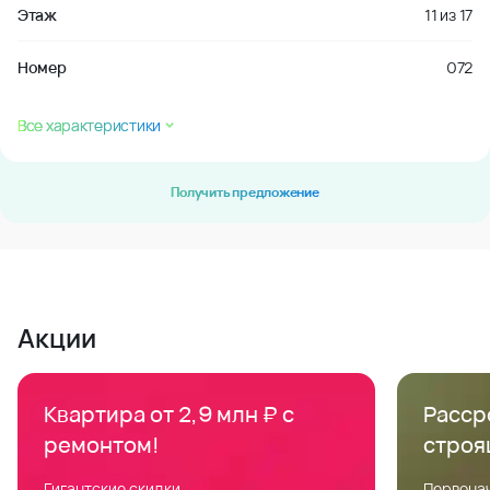
Этаж
11
из
17
Номер
072
Все характеристики
Получить предложение
Акции
Квартира от 2,9 млн ₽ с
Расср
ремонтом!
строя
Гигантские скидки
Первонач