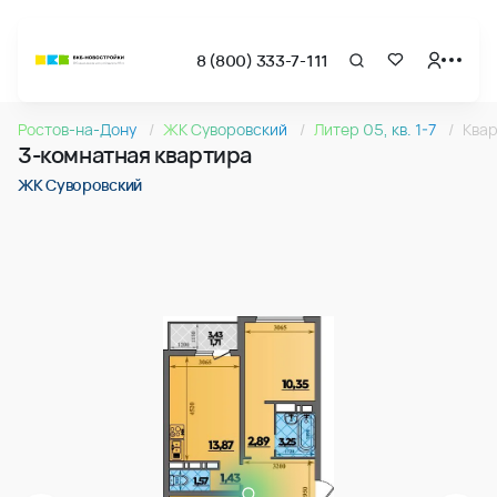
8 (800) 333-7-111
Страница подбора недвижимости ВКБ-Новостройки
3-комнатная квартира 81.79м2 в ЖК Суворовский, №072
Ростов-на-Дону
ЖК Суворовский
Литер 05, кв. 1-7
Ква
Квартира № 072 в ЖК Суворовский : подъезд 1, этаж 11, 81.
3-комнатная квартира
Страница квартиры
3-комнатная квартира 81.79м2 в ЖК Суворовский, №072
ЖК Суворовский