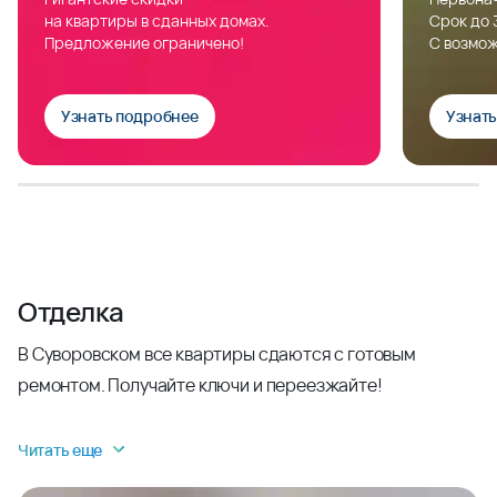
на квартиры в сданных домах.
Срок до 
Предложение ограничено!
С возмож
Узнать подробнее
Узнат
Отделка
В Суворовском все квартиры сдаются с готовым
ремонтом. Получайте ключи и переезжайте!
Читать еще