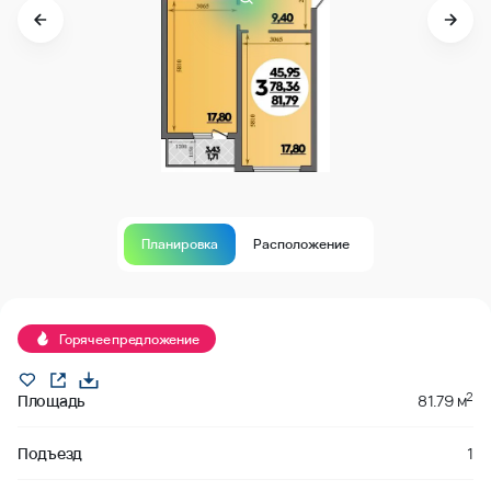
Планировка
Расположение
Продано
Горячее предложение
2
Площадь
81.79 м
Подъезд
1