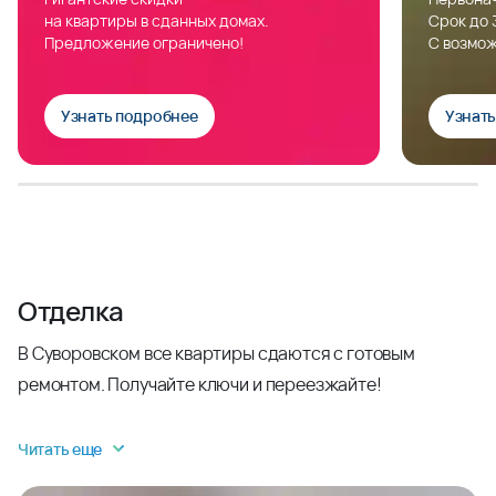
на квартиры в сданных домах.
Срок до 
Предложение ограничено!
С возмож
Узнать подробнее
Узнат
Отделка
В Суворовском все квартиры сдаются с готовым
ремонтом. Получайте ключи и переезжайте!
Читать еще