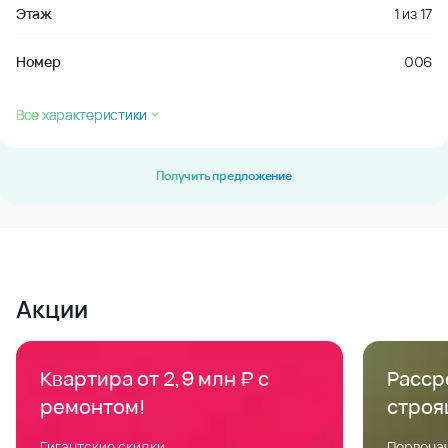
Этаж
1
из
17
Номер
006
Все характеристики
Получить предложение
Акции
Квартира от 2,9 млн ₽ с
Расср
ремонтом!
строя
Гигантские скидки
Первонач