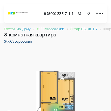
8 (800) 333-7-111
Страница подбора недвижимости ВКБ-Новостройки
3-комнатная квартира 82.56м2 в ЖК Суворовский, №00
Ростов-на-Дону
ЖК Суворовский
Литер 05, кв. 1-7
Ква
Квартира № 006 в ЖК Суворовский : подъезд 1, этаж 1, 82.
3-комнатная квартира
Страница квартиры
3-комнатная квартира 82.56м2 в ЖК Суворовский, №00
ЖК Суворовский