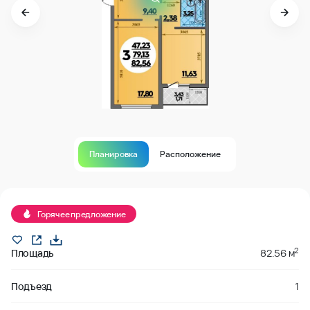
Планировка
Расположение
Продано
Горячее предложение
2
Площадь
82.56 м
Подъезд
1