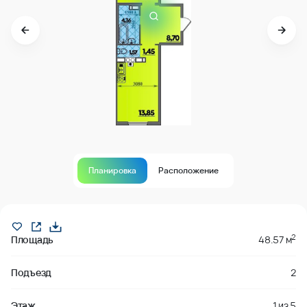
Планировка
Расположение
Продано
2
Площадь
48.57 м
Подъезд
2
Этаж
1
из
5